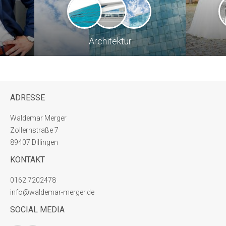
Architektur
Viktoria
ADRESSE
Waldemar Merger
Zollernstraße 7
89407 Dillingen
KONTAKT
0162.7202478
info@waldemar-merger.de
SOCIAL MEDIA