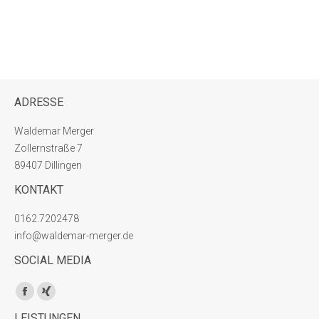
ADRESSE
Waldemar Merger
Zollernstraße 7
89407 Dillingen
KONTAKT
0162.7202478
info@waldemar-merger.de
SOCIAL MEDIA
Finden Sie uns auf:
Facebook
XING
LEISTUNGEN
page
page